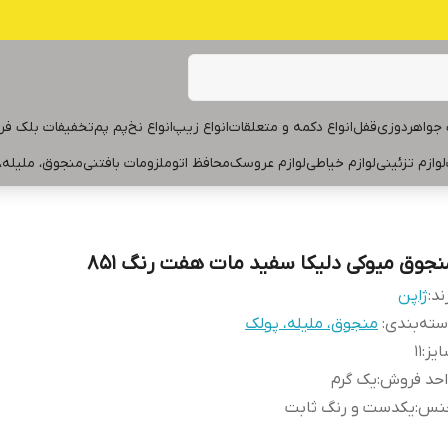
جواهردوزی
قفل
انواع دکمه و متعلقات
انواع زیپ
انواع نخ
پم پم
تخفیفات بلک فر
لوازم تزئینی
لوازم خیاطی
لوازم عروسک
محافظ اتو
ملزومات بافتنی
منجوق، ملیله،
نجوق میوکی دلیکا سفید مات هفت رنگ ۸۵۱
ند:
ژاپن
ته‌بندی
:
منجوق، ملیله، پولک
یز
:
۱۱
احد فروش
:
یک گرم
نس
:
یکدست و رنگ ثابت