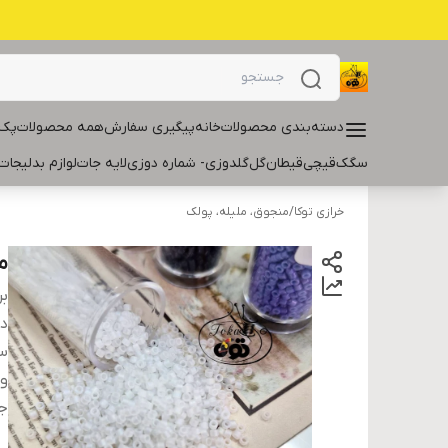
دسته‌بندی محصولات
خانه
پیگیری سفارش
همه محصولات
پک 
سگک
قیچی
قیطان
گل
گلدوزی- شماره دوزی
لایه جات
لوازم بدلیجات
خرازی توکا
/
منجوق، ملیله، پولک
م
بر
دس
سا
و
ج