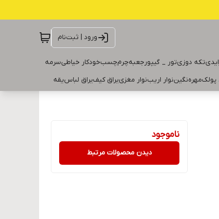
ورود | ثبت‌نام
ایدی
تکه دوزی
تور _ گیپور
جعبه
چرم
چسب
خودکار خیاطی
سرمه
 پولک
مهره
نگین
نوار اریب
نوار مغزی
یراق کیف
یراق لباس
یقه
ناموجود
دیدن محصولات مرتبط