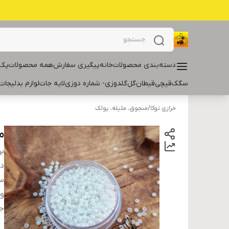
دسته‌بندی محصولات
خانه
پیگیری سفارش
همه محصولات
پک 
سگک
قیچی
قیطان
گل
گلدوزی- شماره دوزی
لایه جات
لوازم بدلیجات
خرازی توکا
/
منجوق، ملیله، پولک
م
بر
دس
سا
و
ج