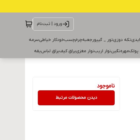
ورود | ثبت‌نام
ایدی
تکه دوزی
تور _ گیپور
جعبه
چرم
چسب
خودکار خیاطی
سرمه
 پولک
مهره
نگین
نوار اریب
نوار مغزی
یراق کیف
یراق لباس
یقه
ناموجود
دیدن محصولات مرتبط