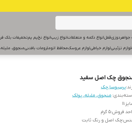
جواهردوزی
قفل
انواع دکمه و متعلقات
انواع زیپ
انواع نخ
پم پم
تخفیفات بلک فر
لوازم تزئینی
لوازم خیاطی
لوازم عروسک
محافظ اتو
ملزومات بافتنی
منجوق، ملیله،
نجوق چک اصل سفید
ند:
پرسیوسا چک
ته‌بندی
:
منجوق، ملیله، پولک
یز
:
۱۱
احد فروش
:
۵ گرم
نس
:
چک اصل و رنگ ثابت