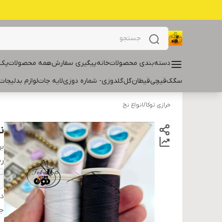
دسته‌بندی محصولات
خانه
پیگیری سفارش
همه محصولات
پک 
سگک
قیچی
قیطان
گل
گلدوزی- شماره دوزی
لایه جات
لوازم بدلیجات
خرازی توکا
/
انواع نخ
نخ
بر
ر
دس
ج