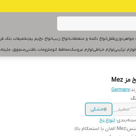
جواهردوزی
قفل
انواع دکمه و متعلقات
انواع زیپ
انواع نخ
پم پم
تخفیفات بلک فر
لوازم تزئینی
لوازم خیاطی
لوازم عروسک
محافظ اتو
ملزومات بافتنی
منجوق، ملیله،
 مز Mez
ند:
Germany
نگ
سفید
مشکی
ته‌بندی
:
انواع نخ
نس
:
Mez المان با استحکام بالا