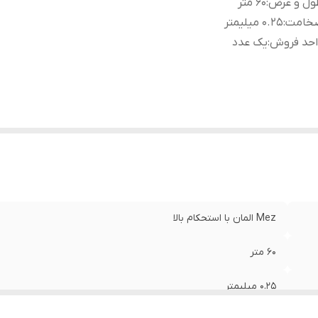
ول و عرض
:
۶۰ متر
خامت
:
۰.۲۵ میلیمتر
احد فروش
:
یک عدد
Mez المان با استحکام بالا
۶۰ متر
۰.۲۵ میلیمتر