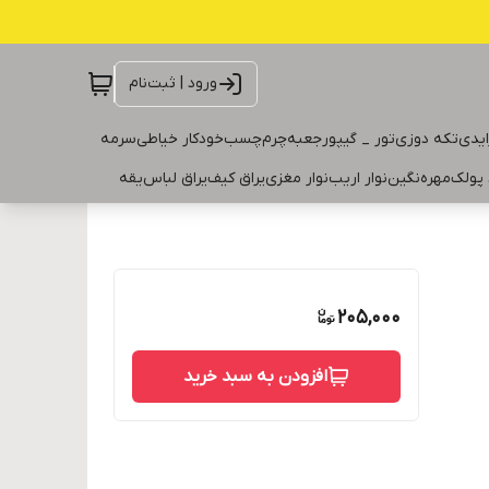
ورود | ثبت‌نام
ایدی
تکه دوزی
تور _ گیپور
جعبه
چرم
چسب
خودکار خیاطی
سرمه
 پولک
مهره
نگین
نوار اریب
نوار مغزی
یراق کیف
یراق لباس
یقه
205,000
افزودن به سبد خرید