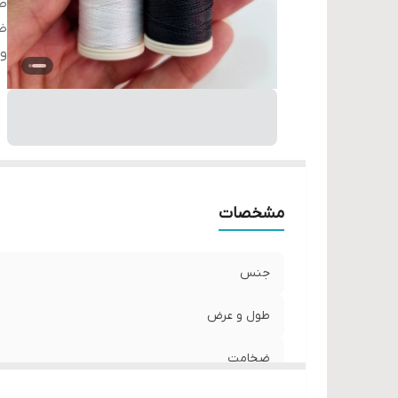
ط
ض
و
مشخصات
جنس
طول و عرض
ضخامت