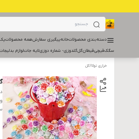
دسته‌بندی محصولات
خانه
پیگیری سفارش
همه محصولات
پک 
سگک
قیچی
قیطان
گل
گلدوزی- شماره دوزی
لایه جات
لوازم بدلیجات
خرازی توکا
/
گل
گل
دس
و
سا