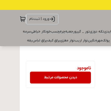
ورود | ثبت‌نام
ایدی
تکه دوزی
تور _ گیپور
جعبه
چرم
چسب
خودکار خیاطی
سرمه
 پولک
مهره
نگین
نوار اریب
نوار مغزی
یراق کیف
یراق لباس
یقه
ناموجود
دیدن محصولات مرتبط