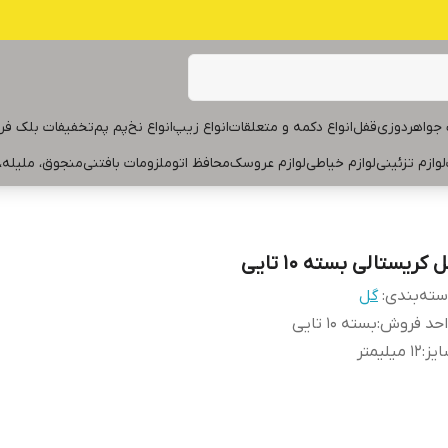
جواهردوزی
قفل
انواع دکمه و متعلقات
انواع زیپ
انواع نخ
پم پم
تخفیفات بلک فر
لوازم تزئینی
لوازم خیاطی
لوازم عروسک
محافظ اتو
ملزومات بافتنی
منجوق، ملیله،
 کریستالی بسته ۱۰ تایی
ته‌بندی
:
گل
احد فروش
:
بسته ۱۰ تایی
یز
:
۱۲ میلیمتر