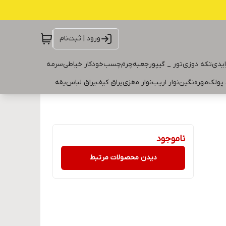
ورود | ثبت‌نام
ایدی
تکه دوزی
تور _ گیپور
جعبه
چرم
چسب
خودکار خیاطی
سرمه
 پولک
مهره
نگین
نوار اریب
نوار مغزی
یراق کیف
یراق لباس
یقه
ناموجود
دیدن محصولات مرتبط