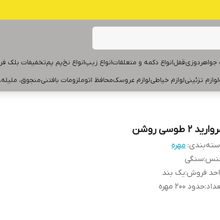
جواهردوزی
قفل
انواع دکمه و متعلقات
انواع زیپ
انواع نخ
پم پم
تخفیفات بلک فر
لوازم تزئینی
لوازم خیاطی
لوازم عروسک
محافظ اتو
ملزومات بافتنی
منجوق، ملیله،
ارید ۲ طوسی روشن
ته‌بندی
:
مهره
نس
:
سنگی
احد فروش
:
یک بند
داد
:
حدود ۲۰۰ مهره