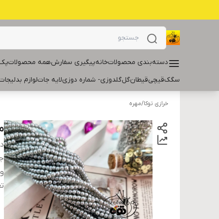
دسته‌بندی محصولات
خانه
پیگیری سفارش
همه محصولات
پک 
سگک
قیچی
قیطان
گل
گلدوزی- شماره دوزی
لایه جات
لوازم بدلیجات
خرازی توکا
/
مهره
مرو
دس
ج
و
تع