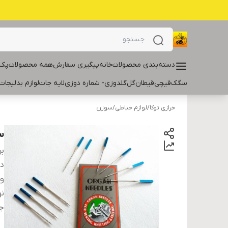
دسته‌بندی محصولات
خانه
پیگیری سفارش
همه محصولات
پک 
سگک
قیچی
قیطان
گل
گلدوزی- شماره دوزی
لایه جات
لوازم بدلیجات
خرازی توکا
/
لوازم خیاطی
/
سوزن
س
بر
دس
و
نو
ج