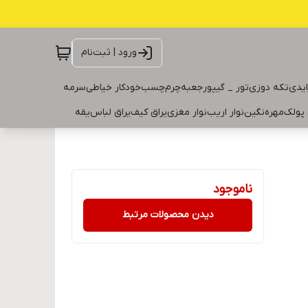
ورود | ثبت‌نام
ایدی
تکه دوزی
تور _ گیپور
جعبه
چرم
چسب
خودکار خیاطی
سرمه
 پولک
مهره
نگین
نوار اریب
نوار مغزی
یراق کیف
یراق لباس
یقه
ناموجود
دیدن محصولات مرتبط