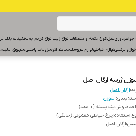
جواهردوزی
قفل
انواع دکمه و متعلقات
انواع زیپ
انواع نخ
پم پم
تخفیفات بلک فر
لوازم تزئینی
لوازم خیاطی
لوازم عروسک
محافظ اتو
ملزومات بافتنی
منجوق، ملیله،
وزن ژرسه ارگان اصل
ند:
ارگان اصل
ته‌بندی
:
سوزن
احد فروش
:
یک بسته (۱۰ عدد)
ع استفاده
:
چرخ خیاطی معمولی (خانگی)
نس
:
ارگان اصل