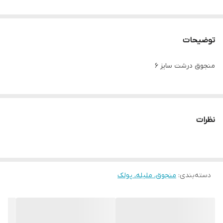
توضیحات
منجوق درشت سایز ۶
نظرات
دسته‌بندی
:
منجوق، ملیله، پولک