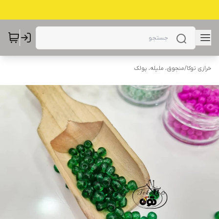
خرازی توکا
/
منجوق، ملیله، پولک