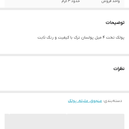
واحد فروش
حدود ۳ گرم
توضیحات
پولک تخت ۴ میل پولسان ترک با کیفیت و رنگ ثابت
نظرات
دسته‌بندی
:
منجوق، ملیله، پولک