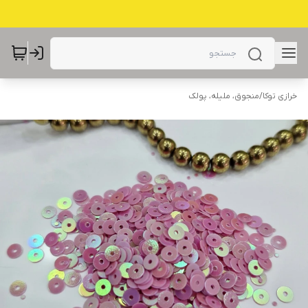
خرازی توکا
/
منجوق، ملیله، پولک