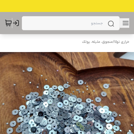
خرازی توکا
/
منجوق، ملیله، پولک