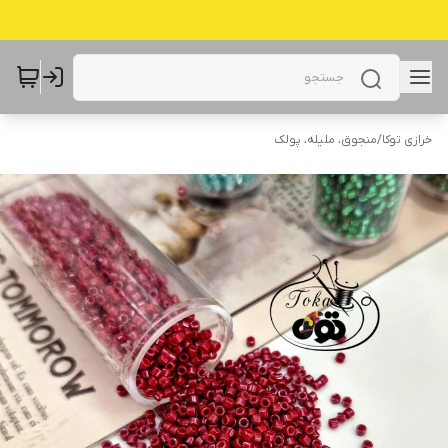
خرازی توکا
/
منجوق، ملیله، پولک