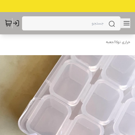
خرازی توکا
/
جعبه