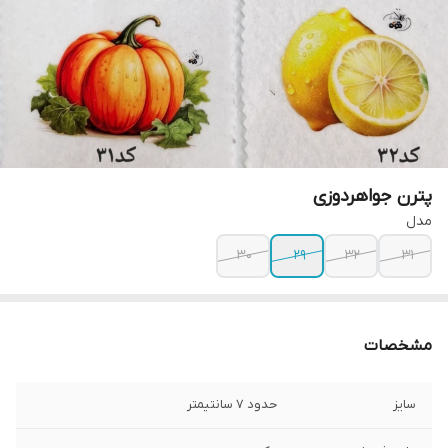
پترن جواهردوزی
مدل
۳۰
۲۹
۳۲
۳۱
مشخصات
سایز
حدود ۷ سانتیمتر