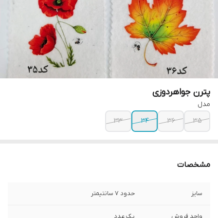
پترن جواهردوزی
مدل
۳۳
۳۴
۳۶
۳۵
مشخصات
سایز
حدود ۷ سانتیمتر
واحد فروش
یک عدد