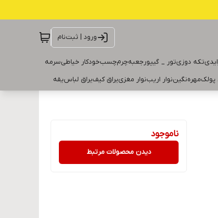
ورود | ثبت‌نام
ایدی
تکه دوزی
تور _ گیپور
جعبه
چرم
چسب
خودکار خیاطی
سرمه
 پولک
مهره
نگین
نوار اریب
نوار مغزی
یراق کیف
یراق لباس
یقه
ناموجود
دیدن محصولات مرتبط