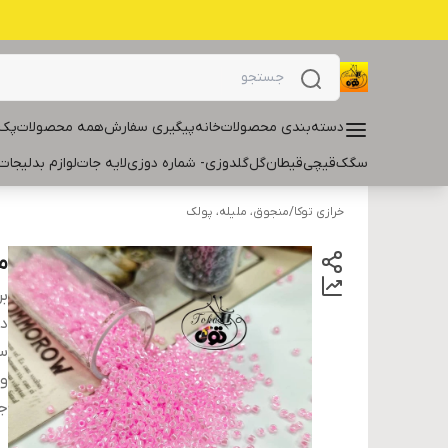
دسته‌بندی محصولات
خانه
پیگیری سفارش
همه محصولات
پک 
سگک
قیچی
قیطان
گل
گلدوزی- شماره دوزی
لایه جات
لوازم بدلیجات
خرازی توکا
/
منجوق، ملیله، پولک
م
بر
دس
سا
و
ج