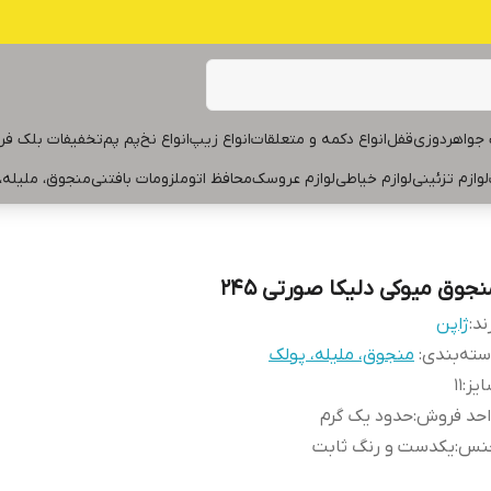
جواهردوزی
قفل
انواع دکمه و متعلقات
انواع زیپ
انواع نخ
پم پم
تخفیفات بلک فر
لوازم تزئینی
لوازم خیاطی
لوازم عروسک
محافظ اتو
ملزومات بافتنی
منجوق، ملیله،
نجوق میوکی دلیکا صورتی ۲۴۵
ند:
ژاپن
ته‌بندی
:
منجوق، ملیله، پولک
یز
:
۱۱
احد فروش
:
حدود یک گرم
نس
:
یکدست و رنگ ثابت