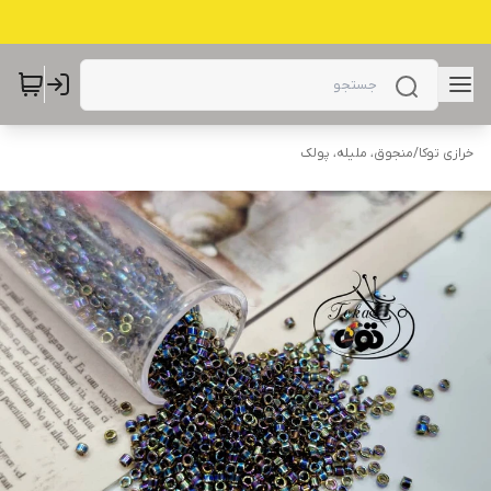
خرازی توکا
/
منجوق، ملیله، پولک