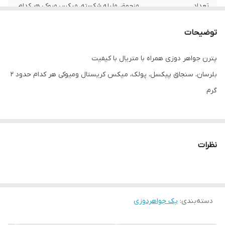
تعداد
منجوق، ملیله شکسته، میکس میوکی هر کدام
حدود ۲ گرم، بلرسان، نگین، سنجاق پیکسل
توضیحات
پترن جواهر دوزی همراه با متریال با کیفیت
بلرسان، سنجاق پیکسل، پولک، میکس کریستال و‌میوکی هر کدام حدود ۲
گرم
نظرات
دسته‌بندی
:
پک جواهردوزی