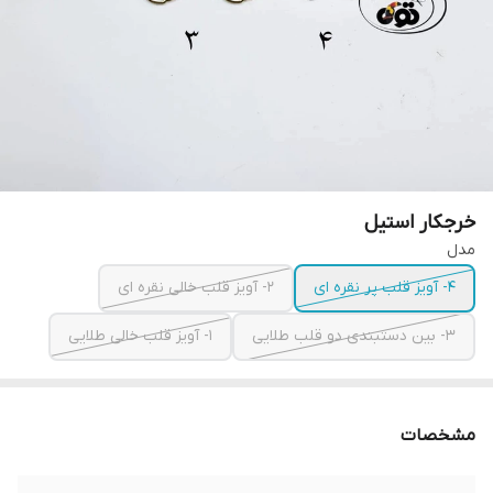
خرجکار استیل
مدل
۴- آویز قلب پر نقره ای
۲- آویز قلب خالی نقره ای
۳- بین دستبندی دو قلب طلایی
۱- آویز قلب خالی طلایی
مشخصات