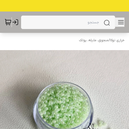
خرازی توکا
/
منجوق، ملیله، پولک