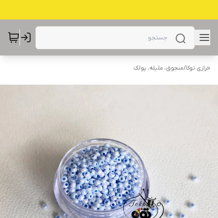
خرازی توکا
/
منجوق، ملیله، پولک