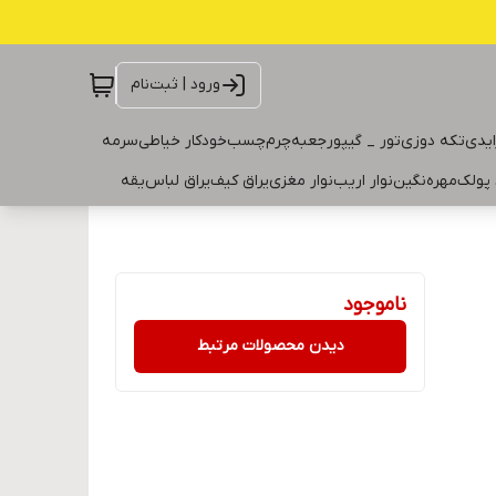
ورود | ثبت‌نام
ایدی
تکه دوزی
تور _ گیپور
جعبه
چرم
چسب
خودکار خیاطی
سرمه
 پولک
مهره
نگین
نوار اریب
نوار مغزی
یراق کیف
یراق لباس
یقه
ناموجود
دیدن محصولات مرتبط