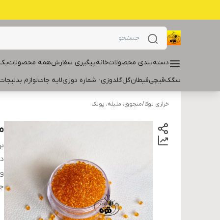
دسته‌بندی محصولات
خانه
پیگیری سفارش
همه محصولات
پک 
سگک
قیچی
قیطان
گل
گلدوزی- شماره دوزی
لایه جات
لوازم بدلیجات
خرازی توکا
/
منجوق، ملیله، پولک
من
بر
دس
و
ج