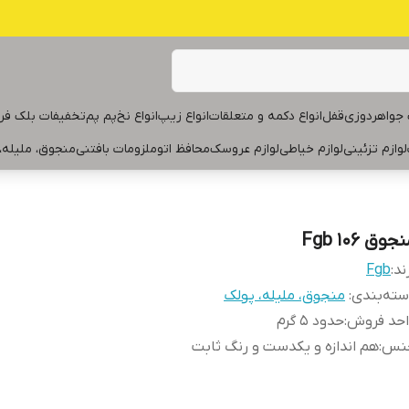
جواهردوزی
قفل
انواع دکمه و متعلقات
انواع زیپ
انواع نخ
پم پم
تخفیفات بلک فر
لوازم تزئینی
لوازم خیاطی
لوازم عروسک
محافظ اتو
ملزومات بافتنی
منجوق، ملیله،
جوق Fgb ۱۰۶
ند:
Fgb
ته‌بندی
:
منجوق، ملیله، پولک
احد فروش
:
حدود ۵ گرم
نس
:
هم اندازه و یکدست و رنگ ثابت