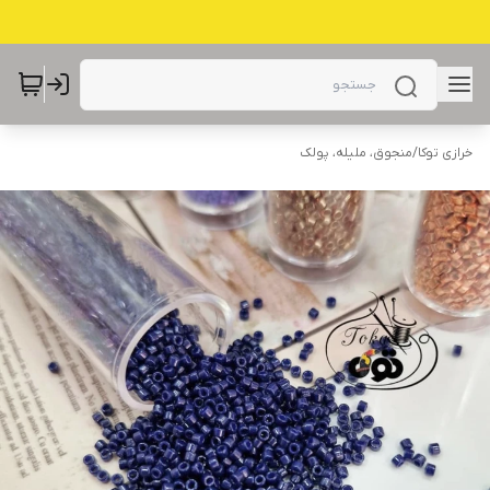
خرازی توکا
/
منجوق، ملیله، پولک