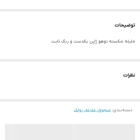
توضیحات
ملیله شکسته توهو ژاپن یکدست و رنگ ثابت
نظرات
دسته‌بندی
:
منجوق، ملیله، پولک