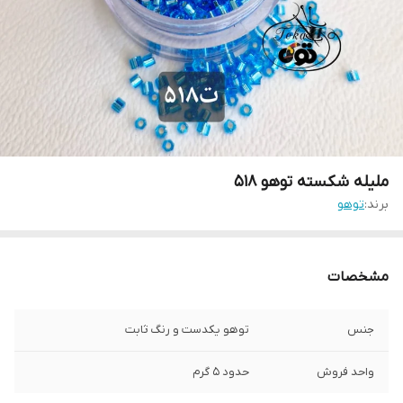
ملیله شکسته توهو ۵١۸
برند:
توهو
مشخصات
جنس
توهو یکدست و رنگ ثابت
واحد فروش
حدود ۵ گرم