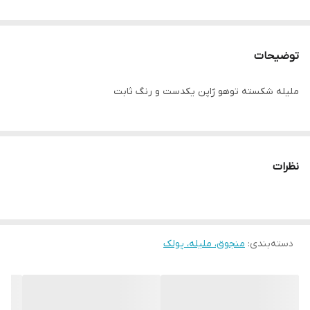
توضیحات
ملیله شکسته توهو ژاپن یکدست و رنگ ثابت
نظرات
دسته‌بندی
:
منجوق، ملیله، پولک