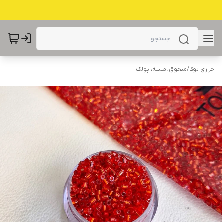
خرازی توکا
/
منجوق، ملیله، پولک