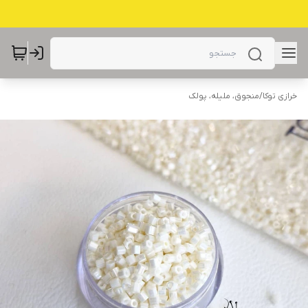
خرازی توکا
/
منجوق، ملیله، پولک