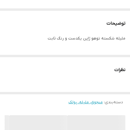
توضیحات
ملیله شکسته توهو ژاپن یکدست و رنگ ثابت
نظرات
دسته‌بندی
:
منجوق، ملیله، پولک