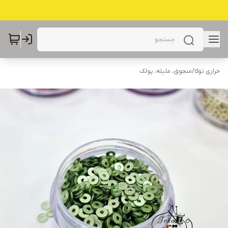
خرازی توکا
/
منجوق، ملیله، پولک