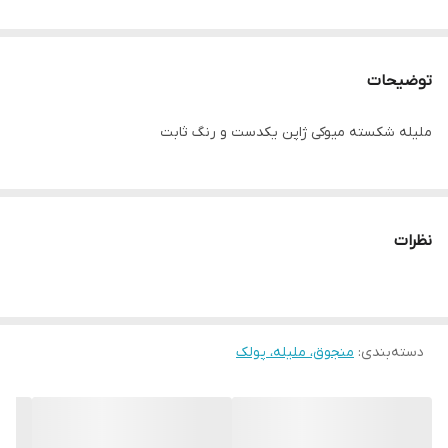
توضیحات
ملیله شکسته میوکی ژاپن یکدست و رنگ ثابت
نظرات
دسته‌بندی
:
منجوق، ملیله، پولک