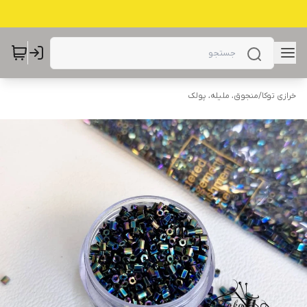
خرازی توکا
/
منجوق، ملیله، پولک