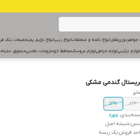
جواهردوزی
قفل
انواع دکمه و متعلقات
انواع زیپ
انواع نخ
پم پم
تخفیفات بلک فر
لوازم تزئینی
لوازم خیاطی
لوازم عروسک
محافظ اتو
ملزومات بافتنی
منجوق، ملیله،
ریستال گندمی مشکی
یز
۶*۱۲
۴*۸
ته‌بندی
:
مهره
نس
:
شیشه اصل
احد فروش
:
یک ریسه