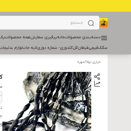
دسته‌بندی محصولات
خانه
پیگیری سفارش
همه محصولات
پک 
سگک
قیچی
قیطان
گل
گلدوزی- شماره دوزی
لایه جات
لوازم بدلیجات
خرازی توکا
/
مهره
ک
سا
دس
ج
و