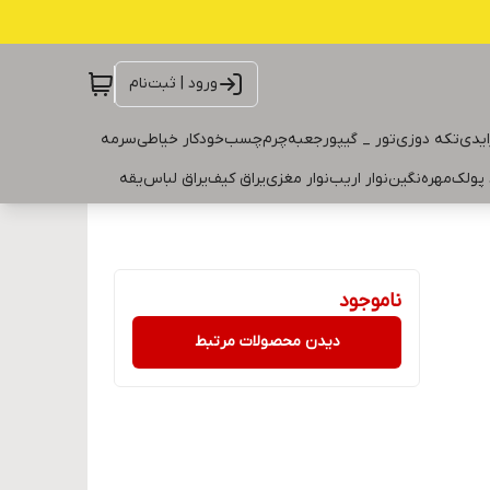
ورود | ثبت‌نام
ایدی
تکه دوزی
تور _ گیپور
جعبه
چرم
چسب
خودکار خیاطی
سرمه
 پولک
مهره
نگین
نوار اریب
نوار مغزی
یراق کیف
یراق لباس
یقه
ناموجود
دیدن محصولات مرتبط