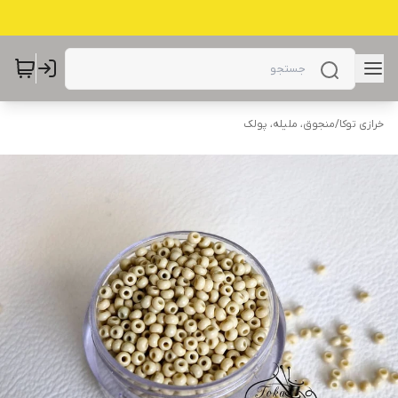
خرازی توکا
/
منجوق، ملیله، پولک