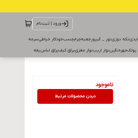
ورود | ثبت‌نام
ایدی
تکه دوزی
تور _ گیپور
جعبه
چرم
چسب
خودکار خیاطی
سرمه
 پولک
مهره
نگین
نوار اریب
نوار مغزی
یراق کیف
یراق لباس
یقه
ناموجود
دیدن محصولات مرتبط