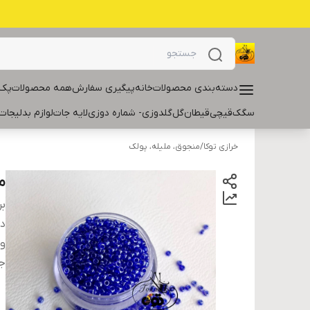
دسته‌بندی محصولات
خانه
پیگیری سفارش
همه محصولات
پک 
سگک
قیچی
قیطان
گل
گلدوزی- شماره دوزی
لایه جات
لوازم بدلیجات
خرازی توکا
/
منجوق، ملیله، پولک
منج
بر
دس
و
ج