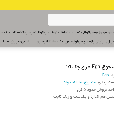
جواهردوزی
قفل
انواع دکمه و متعلقات
انواع زیپ
انواع نخ
پم پم
تخفیفات بلک فر
لوازم تزئینی
لوازم خیاطی
لوازم عروسک
محافظ اتو
ملزومات بافتنی
منجوق، ملیله،
وق Fgb طرح چک ۱۲۱
ند:
Fgb
ته‌بندی
:
منجوق، ملیله، پولک
احد فروش
:
حدود ۵ گرم
نس
:
هم اندازه و یکدست و رنگ ثابت