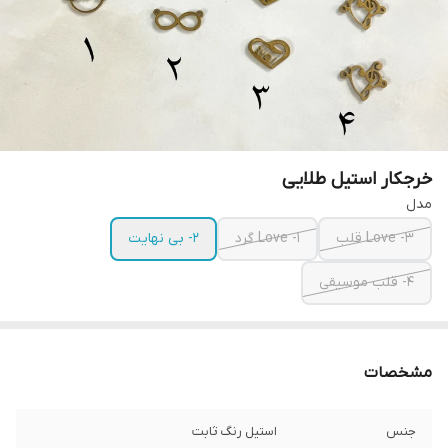
خرجکار استیل طلایی
مدل
۳- Love قلب
۱- Love گرد
۲- بی نهایت
۴- قلب موسیقی
مشخصات
جنس
استیل رنگ ثابت