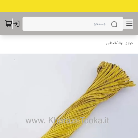
خرازی توکا
/
قیطان