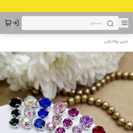
خرازی توکا
/
نگین