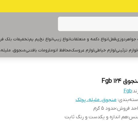
جواهردوزی
قفل
انواع دکمه و متعلقات
انواع زیپ
انواع نخ
پم پم
تخفیفات بلک فر
لوازم تزئینی
لوازم خیاطی
لوازم عروسک
محافظ اتو
ملزومات بافتنی
منجوق، ملیله،
جوق Fgb ۱۲۴
ند:
Fgb
ته‌بندی
:
منجوق، ملیله، پولک
احد فروش
:
حدود ۵ گرم
نس
:
هم اندازه و یکدست و رنگ ثابت