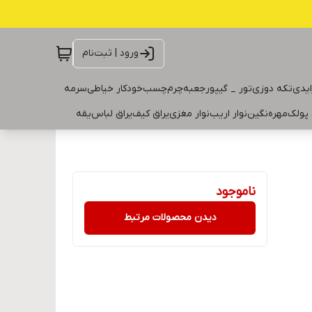
ورود | ثبت‌نام
ایدی
تکه دوزی
تور _ گیپور
جعبه
چرم
چسب
خودکار خیاطی
سرمه
 پولک
مهره
نگین
نوار اریب
نوار مغزی
یراق کیف
یراق لباس
یقه
ناموجود
دیدن محصولات مرتبط