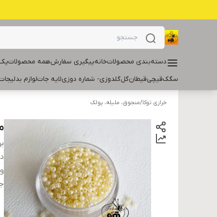
دسته‌بندی محصولات
خانه
پیگیری سفارش
همه محصولات
پک 
سگک
قیچی
قیطان
گل
گلدوزی- شماره دوزی
لایه جات
لوازم بدلیجات
خرازی توکا
/
منجوق، ملیله، پولک
من
بر
دس
و
ج