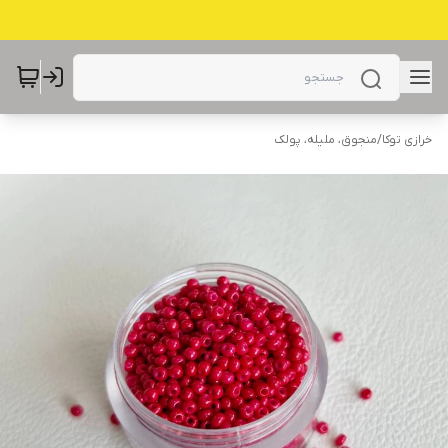
خرازی توکا
/
منجوق، ملیله، پولک