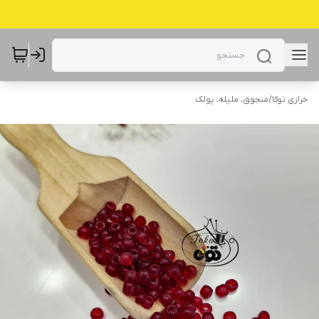
خرازی توکا
/
منجوق، ملیله، پولک