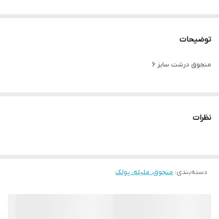
توضیحات
منجوق درشت سایز ۶
نظرات
دسته‌بندی
:
منجوق، ملیله، پولک