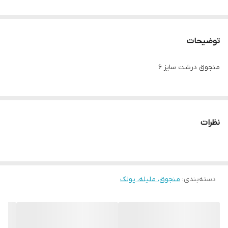
توضیحات
منجوق درشت سایز ۶
نظرات
دسته‌بندی
:
منجوق، ملیله، پولک