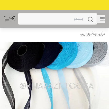
خرازی توکا
/
نوار اریب