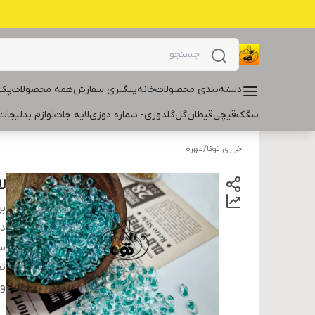
دسته‌بندی محصولات
خانه
پیگیری سفارش
همه محصولات
پک 
سگک
قیچی
قیطان
گل
گلدوزی- شماره دوزی
لایه جات
لوازم بدلیجات
خرازی توکا
/
مهره
لا
بر
دس
سا
تع
و