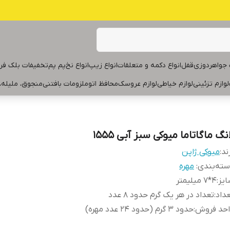
جواهردوزی
قفل
انواع دکمه و متعلقات
انواع زیپ
انواع نخ
پم پم
تخفیفات بلک فر
لوازم تزئینی
لوازم خیاطی
لوازم عروسک
محافظ اتو
ملزومات بافتنی
منجوق، ملیله،
نگ ماگاتاما میوکی سبز آبی ۱۵۵۵
ند:
میوکی ژاپن
ته‌بندی
:
مهره
یز
:
۴*۷ میلیمتر
داد
:
تعداد در هر یک‌ گرم حدود ۸ عدد
احد فروش
:
حدود ۳ گرم (حدود ۲۴ عدد مهره)