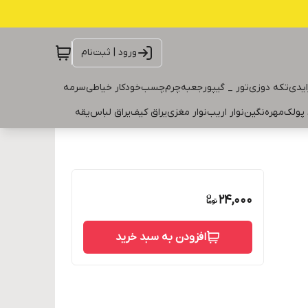
ورود | ثبت‌نام
ایدی
تکه دوزی
تور _ گیپور
جعبه
چرم
چسب
خودکار خیاطی
سرمه
 پولک
مهره
نگین
نوار اریب
نوار مغزی
یراق کیف
یراق لباس
یقه
24,000
افزودن به سبد خرید