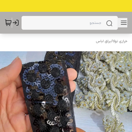
خرازی توکا
/
یراق لباس