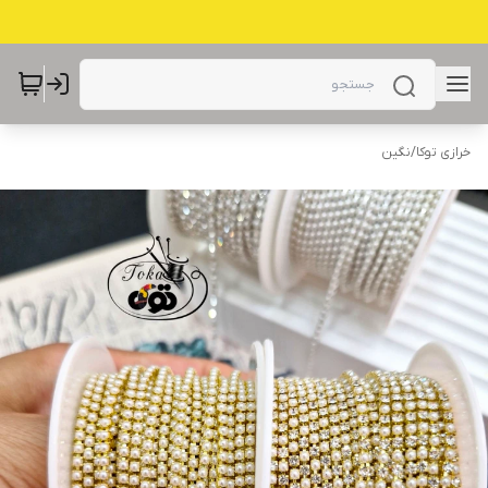
خرازی توکا
/
نگین