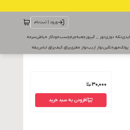
ورود | ثبت‌نام
ایدی
تکه دوزی
تور _ گیپور
جعبه
چرم
چسب
خودکار خیاطی
سرمه
 پولک
مهره
نگین
نوار اریب
نوار مغزی
یراق کیف
یراق لباس
یقه
30,000
افزودن به سبد خرید