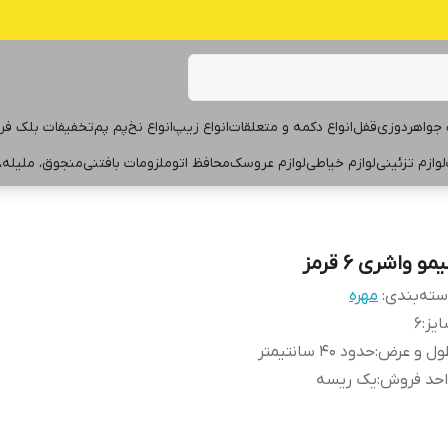
جواهردوزی
قفل
انواع دکمه و متعلقات
انواع زیپ
انواع نخ
پم پم
تخفیفات بلک فر
لوازم تزئینی
لوازم خیاطی
لوازم عروسک
محافظ اتو
ملزومات بافتنی
منجوق، ملیله،
مو واشری ۶ قرمز
ته‌بندی
:
مهره
یز
:
۶
ول و عرض
:
حدود ۴۰ سانتیمتر
احد فروش
:
یک ریسه