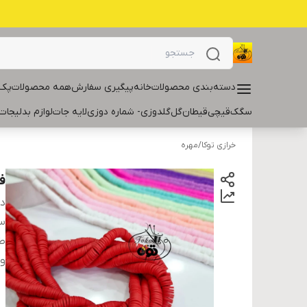
دسته‌بندی محصولات
خانه
پیگیری سفارش
همه محصولات
پک 
سگک
قیچی
قیطان
گل
گلدوزی- شماره دوزی
لایه جات
لوازم بدلیجات
خرازی توکا
/
مهره
فی
دس
سا
ط
و