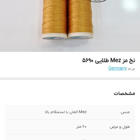
نخ مز Mez طلایی ۵۶۹۰
برند:
Germany
مشخصات
جنس
Mez المان با استحکام بالا
طول و عرض
۶۰ متر