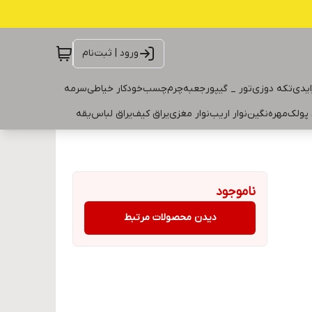
ورود | ثبت‌نام
ایدی
تکه دوزی
تور _ گیپور
جعبه
چرم
چسب
خودکار خیاطی
سرمه
 پولک
مهره
نگین
نوار اریب
نوار مغزی
یراق کیف
یراق لباس
یقه
ناموجود
دیدن محصولات مرتبط