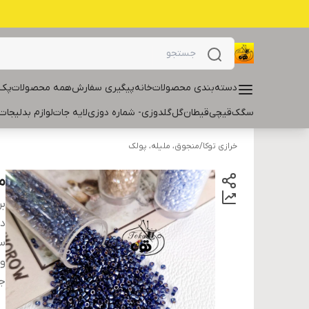
دسته‌بندی محصولات
خانه
پیگیری سفارش
همه محصولات
پک 
سگک
قیچی
قیطان
گل
گلدوزی- شماره دوزی
لایه جات
لوازم بدلیجات
خرازی توکا
/
منجوق، ملیله، پولک
م
بر
دس
سا
و
ج