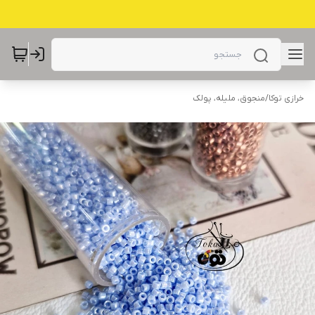
خرازی توکا
/
منجوق، ملیله، پولک