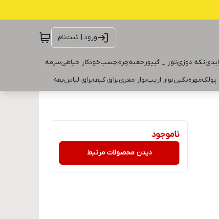
ورود | ثبت‌نام
ایدی
تکه دوزی
تور _ گیپور
جعبه
چرم
چسب
خودکار خیاطی
سرمه
 پولک
مهره
نگین
نوار اریب
نوار مغزی
یراق کیف
یراق لباس
یقه
ناموجود
دیدن محصولات مرتبط