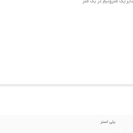
یز
:
یک مترونیم در یک متر
پلی استر