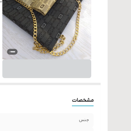
سا
مشخصات
جنس