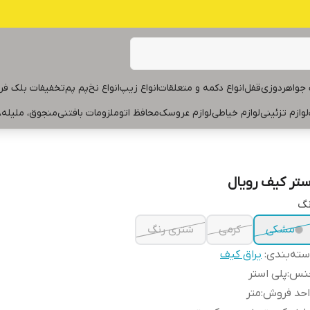
جواهردوزی
قفل
انواع دکمه و متعلقات
انواع زیپ
انواع نخ
پم پم
تخفیفات بلک فر
لوازم تزئینی
لوازم خیاطی
لوازم عروسک
محافظ اتو
ملزومات بافتنی
منجوق، ملیله،
ستر کیف رویال
نگ
مشکی
کرمی
شتری رنگ‌
ته‌بندی
:
یراق کیف
نس
:
پلی استر
احد فروش
:
متر