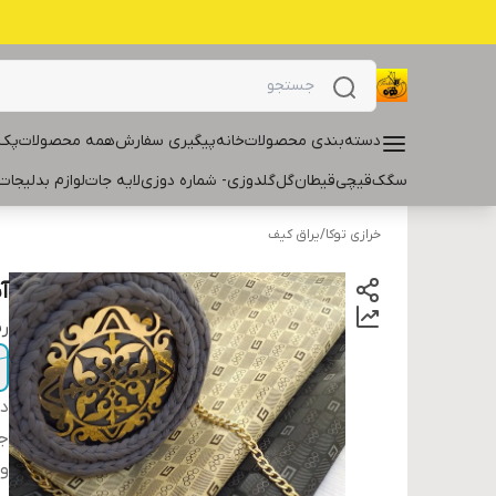
دسته‌بندی محصولات
خانه
پیگیری سفارش
همه محصولات
پک 
سگک
قیچی
قیطان
گل
گلدوزی- شماره دوزی
لایه جات
لوازم بدلیجات
خرازی توکا
/
یراق کیف
آ
ر
دس
ج
و