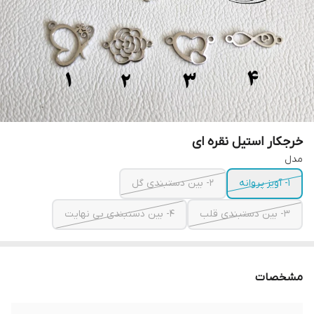
خرجکار استیل نقره ای
مدل
۱- آویز پروانه
۲- بین دستبندی گل
۳- بین دستبندی قلب
۴- بین دستبندی بی نهایت
مشخصات