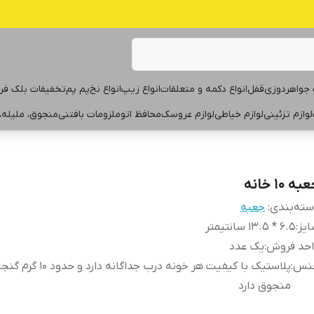
جواهردوزی
قفل
انواع دکمه و متعلقات
انواع زیپ
انواع نخ
پم پم
تخفیفات بلک فر
لوازم تزئینی
لوازم خیاطی
لوازم عروسک
محافظ اتو
ملزومات بافتنی
منجوق، ملیله،
به ۱۰ خانه
ته‌بندی
:
جعبه
یز
:
۶.۵ * ۱۳.۵ سانتیمتر
احد فروش
:
یک عدد
نس
:
پلاستیک با کیفیت هر خونه درب جداگانه دارد
منجوق دارد