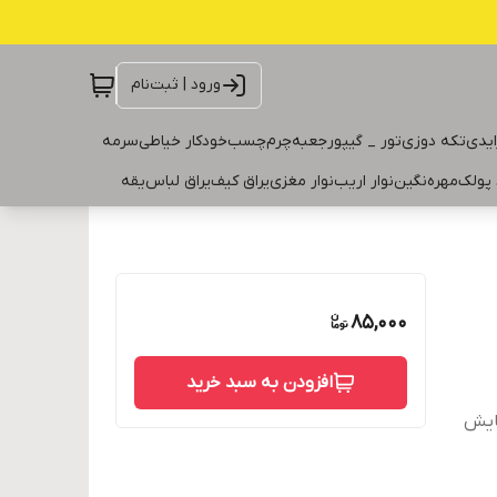
ورود | ثبت‌نام
ایدی
تکه دوزی
تور _ گیپور
جعبه
چرم
چسب
خودکار خیاطی
سرمه
 پولک
مهره
نگین
نوار اریب
نوار مغزی
یراق کیف
یراق لباس
یقه
85,000
افزودن به سبد خرید
 و حدود ۱۰ گرم گنجایش