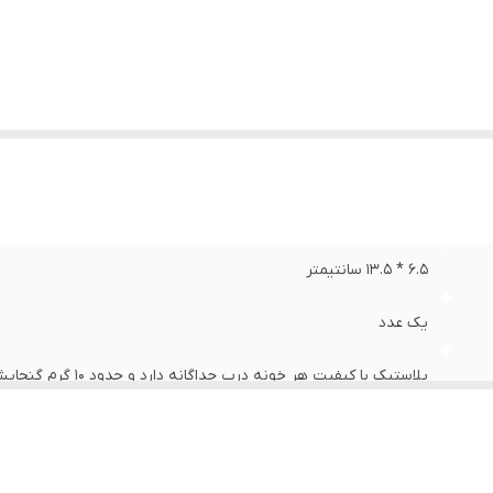
۶.۵ * ۱۳.۵ سانتیمتر
یک عدد
پلاستیک با کیفیت هر خونه درب جداگانه دارد و حدود ۱۰ گرم گنجایش منجوق دارد