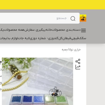
دسته‌بندی محصولات
خانه
پیگیری سفارش
همه محصولات
پک 
سگک
قیچی
قیطان
گل
گلدوزی- شماره دوزی
لایه جات
لوازم بدلیجات
خرازی توکا
/
جعبه
جع
دس
سا
و
ج