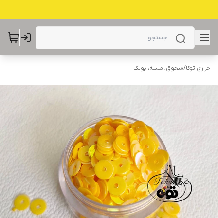
خرازی توکا
/
منجوق، ملیله، پولک