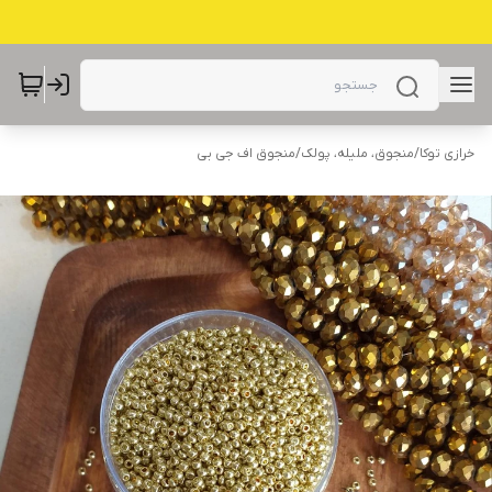
خرازی توکا
/
منجوق، ملیله، پولک
/
منجوق اف جی بی