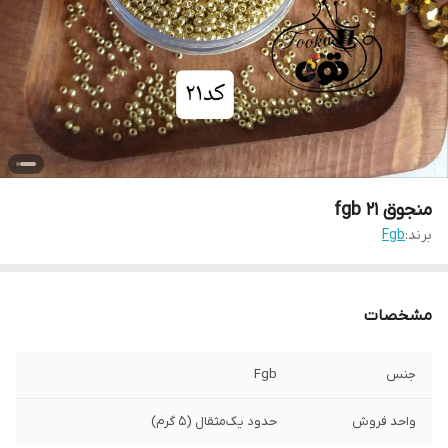
منجوق fgb ۲۱
برند:
Fgb
مشخصات
جنس
Fgb
واحد فروش
حدود یک‌مثقال (۵ گرم)