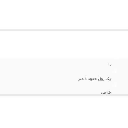
۱۰
یک رول حدود ١٠ متر
خارجی