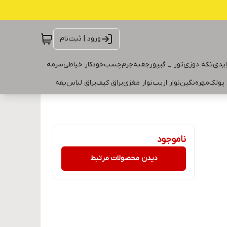
ورود | ثبت‌نام
ایدی
تکه دوزی
تور _ گیپور
جعبه
چرم
چسب
خودکار خیاطی
سرمه
 پولک
مهره
نگین
نوار اریب
نوار مغزی
یراق کیف
یراق لباس
یقه
ناموجود
دیدن محصولات مرتبط