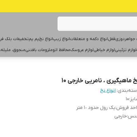
جواهردوزی
قفل
انواع دکمه و متعلقات
انواع زیپ
انواع نخ
پم پم
تخفیفات بلک فر
لوازم تزئینی
لوازم خیاطی
لوازم عروسک
محافظ اتو
ملزومات بافتنی
منجوق، ملیله،
خ ماهیگیری ، نامریی خارجی ۱۰
ته‌بندی
:
انواع نخ
یز
:
۱۰
احد فروش
:
یک رول حدود ١٠ متر
نس
:
خارجی