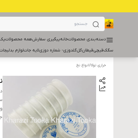
دسته‌بندی محصولات
خانه
پیگیری سفارش
همه محصولات
پک 
سگک
قیچی
قیطان
گل
گلدوزی- شماره دوزی
لایه جات
لوازم بدلیجات
خرازی توکا
/
انواع نخ
ن
دس
سا
و
ج